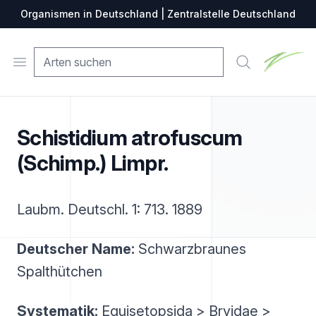
Organismen in Deutschland | Zentralstelle Deutschland
Zentralste
Open menu
Suche
Schistidium atrofuscum
(Schimp.) Limpr.
Laubm. Deutschl. 1: 713. 1889
Deutscher Name:
Schwarzbraunes
Spalthütchen
Systematik:
Equisetopsida > Bryidae >