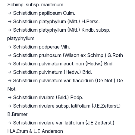
Schimp. subsp. maritimum
→
Schistidium papillosum Culm.
→
Schistidium platyphyllum (Mitt.) H.Perss.
→
Schistidium platyphyllum (Mitt.) Kindb. subsp.
platyphyllum
→
Schistidium podperae Vilh.
→
Schistidium pruinosum (Wilson ex Schimp.) G.Roth
→
Schistidium pulvinatum auct. non (Hedw.) Brid.
→
Schistidium pulvinatum (Hedw.) Brid.
→
Schistidium pulvinatum var. flaccidum (De Not.) De
Not.
→
Schistidium rivulare (Brid.) Podp.
→
Schistidium rivulare subsp. latifolium (J.E.Zetterst.)
B.Bremer
→
Schistidium rivulare var. latifolium (J.E.Zetterst.)
H.A.Crum & L.E.Anderson