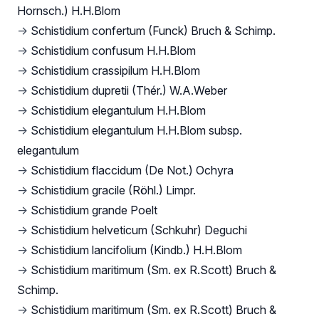
Hornsch.) H.H.Blom
→
Schistidium confertum (Funck) Bruch & Schimp.
→
Schistidium confusum H.H.Blom
→
Schistidium crassipilum H.H.Blom
→
Schistidium dupretii (Thér.) W.A.Weber
→
Schistidium elegantulum H.H.Blom
→
Schistidium elegantulum H.H.Blom subsp.
elegantulum
→
Schistidium flaccidum (De Not.) Ochyra
→
Schistidium gracile (Röhl.) Limpr.
→
Schistidium grande Poelt
→
Schistidium helveticum (Schkuhr) Deguchi
→
Schistidium lancifolium (Kindb.) H.H.Blom
→
Schistidium maritimum (Sm. ex R.Scott) Bruch &
Schimp.
→
Schistidium maritimum (Sm. ex R.Scott) Bruch &