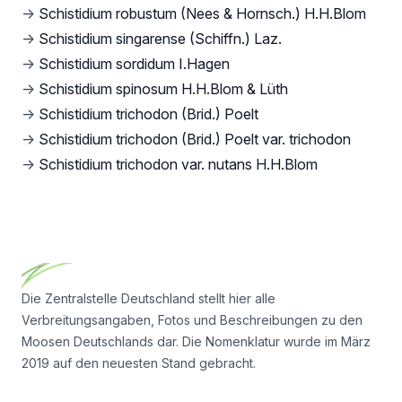
→
Schistidium robustum (Nees & Hornsch.) H.H.Blom
→
Schistidium singarense (Schiffn.) Laz.
→
Schistidium sordidum I.Hagen
→
Schistidium spinosum H.H.Blom & Lüth
→
Schistidium trichodon (Brid.) Poelt
→
Schistidium trichodon (Brid.) Poelt var. trichodon
→
Schistidium trichodon var. nutans H.H.Blom
Footer
Die Zentralstelle Deutschland stellt hier alle
Verbreitungsangaben, Fotos und Beschreibungen zu den
Moosen Deutschlands dar. Die Nomenklatur wurde im März
2019 auf den neuesten Stand gebracht.