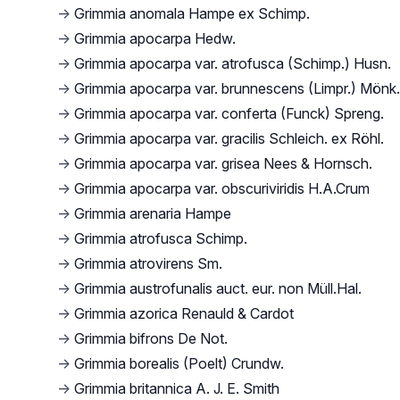
→
Grimmia anomala Hampe ex Schimp.
→
Grimmia apocarpa Hedw.
→
Grimmia apocarpa var. atrofusca (Schimp.) Husn.
→
Grimmia apocarpa var. brunnescens (Limpr.) Mönk.
→
Grimmia apocarpa var. conferta (Funck) Spreng.
→
Grimmia apocarpa var. gracilis Schleich. ex Röhl.
→
Grimmia apocarpa var. grisea Nees & Hornsch.
→
Grimmia apocarpa var. obscuriviridis H.A.Crum
→
Grimmia arenaria Hampe
→
Grimmia atrofusca Schimp.
→
Grimmia atrovirens Sm.
→
Grimmia austrofunalis auct. eur. non Müll.Hal.
→
Grimmia azorica Renauld & Cardot
→
Grimmia bifrons De Not.
→
Grimmia borealis (Poelt) Crundw.
→
Grimmia britannica A. J. E. Smith