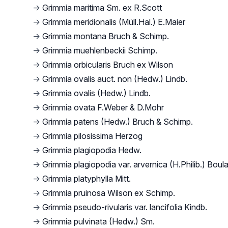
→
Grimmia maritima Sm. ex R.Scott
→
Grimmia meridionalis (Müll.Hal.) E.Maier
→
Grimmia montana Bruch & Schimp.
→
Grimmia muehlenbeckii Schimp.
→
Grimmia orbicularis Bruch ex Wilson
→
Grimmia ovalis auct. non (Hedw.) Lindb.
→
Grimmia ovalis (Hedw.) Lindb.
→
Grimmia ovata F.Weber & D.Mohr
→
Grimmia patens (Hedw.) Bruch & Schimp.
→
Grimmia pilosissima Herzog
→
Grimmia plagiopodia Hedw.
→
Grimmia plagiopodia var. arvernica (H.Philib.) Boul
→
Grimmia platyphylla Mitt.
→
Grimmia pruinosa Wilson ex Schimp.
→
Grimmia pseudo-rivularis var. lancifolia Kindb.
→
Grimmia pulvinata (Hedw.) Sm.