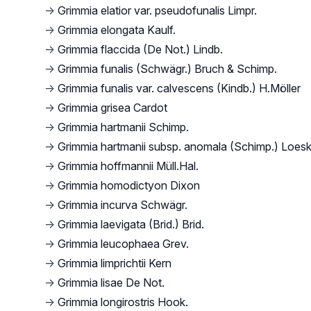
→
Grimmia elatior var. pseudofunalis Limpr.
→
Grimmia elongata Kaulf.
→
Grimmia flaccida (De Not.) Lindb.
→
Grimmia funalis (Schwägr.) Bruch & Schimp.
→
Grimmia funalis var. calvescens (Kindb.) H.Möller
→
Grimmia grisea Cardot
→
Grimmia hartmanii Schimp.
→
Grimmia hartmanii subsp. anomala (Schimp.) Loes
→
Grimmia hoffmannii Müll.Hal.
→
Grimmia homodictyon Dixon
→
Grimmia incurva Schwägr.
→
Grimmia laevigata (Brid.) Brid.
→
Grimmia leucophaea Grev.
→
Grimmia limprichtii Kern
→
Grimmia lisae De Not.
→
Grimmia longirostris Hook.