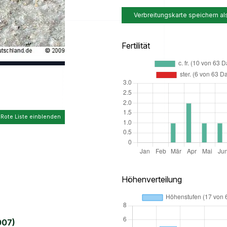
Verbreitungskarte speichern al
Fertilität
 Rote Liste einblenden
Höhenverteilung
007)