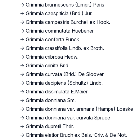
→
Grimmia brunnescens (Limpr.) Paris
→
Grimmia caespiticia (Brid.) Jur.
→
Grimmia campestris Burchell ex Hook.
→
Grimmia commutata Huebener
→
Grimmia conferta Funck
→
Grimmia crassifolia Lindb. ex Broth.
→
Grimmia cribrosa Hedw.
→
Grimmia crinita Brid.
→
Grimmia curvata (Brid.) De Sloover
→
Grimmia decipiens (Schultz) Lindb.
→
Grimmia dissimulata E.Maier
→
Grimmia donniana Sm.
→
Grimmia donniana var. arenaria (Hampe) Loeske
→
Grimmia donniana var. curvula Spruce
→
Grimmia dupretii Thér.
→
Grimmia elatior Bruch ex Bals.-Criv. & De Not.