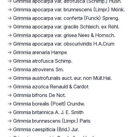
→
Grimmia apocarpa var. atrofusca (Schimp.) Husn.
→
Grimmia apocarpa var. brunnescens (Limpr.) Mönk.
→
Grimmia apocarpa var. conferta (Funck) Spreng.
→
Grimmia apocarpa var. gracilis Schleich. ex Röhl.
→
Grimmia apocarpa var. grisea Nees & Hornsch.
→
Grimmia apocarpa var. obscuriviridis H.A.Crum
→
Grimmia arenaria Hampe
→
Grimmia atrofusca Schimp.
→
Grimmia atrovirens Sm.
→
Grimmia austrofunalis auct. eur. non Müll.Hal.
→
Grimmia azorica Renauld & Cardot
→
Grimmia bifrons De Not.
→
Grimmia borealis (Poelt) Crundw.
→
Grimmia britannica A. J. E. Smith
→
Grimmia brunnescens (Limpr.) Paris
→
Grimmia caespiticia (Brid.) Jur.