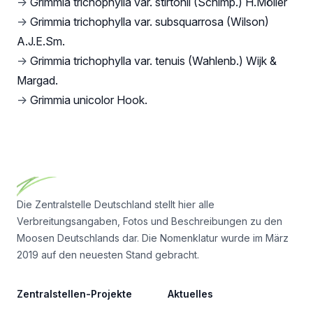
→
Grimmia trichophylla var. stirtonii (Schimp.) H.Möller
→
Grimmia trichophylla var. subsquarrosa (Wilson)
A.J.E.Sm.
→
Grimmia trichophylla var. tenuis (Wahlenb.) Wijk &
Margad.
→
Grimmia unicolor Hook.
Footer
Die Zentralstelle Deutschland stellt hier alle
Verbreitungsangaben, Fotos und Beschreibungen zu den
Moosen Deutschlands dar. Die Nomenklatur wurde im März
2019 auf den neuesten Stand gebracht.
Zentralstellen-Projekte
Aktuelles