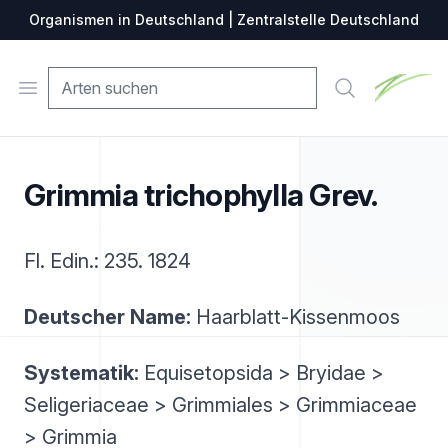
Organismen in Deutschland | Zentralstelle Deutschland
Zentralste
Open menu
Suche
Grimmia trichophylla Grev.
Fl. Edin.: 235. 1824
Deutscher Name:
Haarblatt-Kissenmoos
Systematik:
Equisetopsida > Bryidae >
Seligeriaceae > Grimmiales > Grimmiaceae
> Grimmia