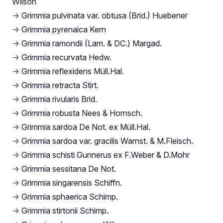
Wilson
→
Grimmia pulvinata var. obtusa (Brid.) Huebener
→
Grimmia pyrenaica Kern
→
Grimmia ramondii (Lam. & DC.) Margad.
→
Grimmia recurvata Hedw.
→
Grimmia reflexidens Müll.Hal.
→
Grimmia retracta Stirt.
→
Grimmia rivularis Brid.
→
Grimmia robusta Nees & Hornsch.
→
Grimmia sardoa De Not. ex Müll.Hal.
→
Grimmia sardoa var. gracilis Warnst. & M.Fleisch.
→
Grimmia schisti Gunnerus ex F.Weber & D.Mohr
→
Grimmia sessitana De Not.
→
Grimmia singarensis Schiffn.
→
Grimmia sphaerica Schimp.
→
Grimmia stirtonii Schimp.