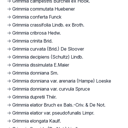
→
Grimmia campestris Burchell ex Hook.
→
Grimmia commutata Huebener
→
Grimmia conferta Funck
→
Grimmia crassifolia Lindb. ex Broth.
→
Grimmia cribrosa Hedw.
→
Grimmia crinita Brid.
→
Grimmia curvata (Brid.) De Sloover
→
Grimmia decipiens (Schultz) Lindb.
→
Grimmia dissimulata E.Maier
→
Grimmia donniana Sm.
→
Grimmia donniana var. arenaria (Hampe) Loeske
→
Grimmia donniana var. curvula Spruce
→
Grimmia dupretii Thér.
→
Grimmia elatior Bruch ex Bals.-Criv. & De Not.
→
Grimmia elatior var. pseudofunalis Limpr.
→
Grimmia elongata Kaulf.