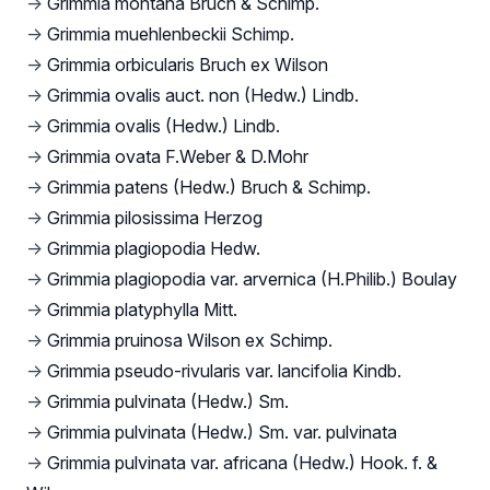
→
Grimmia montana Bruch & Schimp.
→
Grimmia muehlenbeckii Schimp.
→
Grimmia orbicularis Bruch ex Wilson
→
Grimmia ovalis auct. non (Hedw.) Lindb.
→
Grimmia ovalis (Hedw.) Lindb.
→
Grimmia ovata F.Weber & D.Mohr
→
Grimmia patens (Hedw.) Bruch & Schimp.
→
Grimmia pilosissima Herzog
→
Grimmia plagiopodia Hedw.
→
Grimmia plagiopodia var. arvernica (H.Philib.) Boulay
→
Grimmia platyphylla Mitt.
→
Grimmia pruinosa Wilson ex Schimp.
→
Grimmia pseudo-rivularis var. lancifolia Kindb.
→
Grimmia pulvinata (Hedw.) Sm.
→
Grimmia pulvinata (Hedw.) Sm. var. pulvinata
→
Grimmia pulvinata var. africana (Hedw.) Hook. f. &