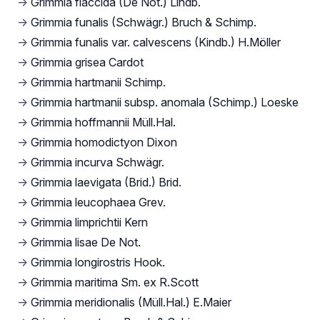
→
Grimmia flaccida (De Not.) Lindb.
→
Grimmia funalis (Schwägr.) Bruch & Schimp.
→
Grimmia funalis var. calvescens (Kindb.) H.Möller
→
Grimmia grisea Cardot
→
Grimmia hartmanii Schimp.
→
Grimmia hartmanii subsp. anomala (Schimp.) Loeske
→
Grimmia hoffmannii Müll.Hal.
→
Grimmia homodictyon Dixon
→
Grimmia incurva Schwägr.
→
Grimmia laevigata (Brid.) Brid.
→
Grimmia leucophaea Grev.
→
Grimmia limprichtii Kern
→
Grimmia lisae De Not.
→
Grimmia longirostris Hook.
→
Grimmia maritima Sm. ex R.Scott
→
Grimmia meridionalis (Müll.Hal.) E.Maier