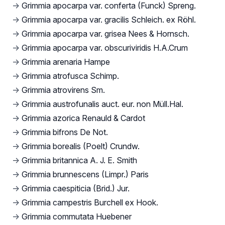
→
Grimmia apocarpa var. conferta (Funck) Spreng.
→
Grimmia apocarpa var. gracilis Schleich. ex Röhl.
→
Grimmia apocarpa var. grisea Nees & Hornsch.
→
Grimmia apocarpa var. obscuriviridis H.A.Crum
→
Grimmia arenaria Hampe
→
Grimmia atrofusca Schimp.
→
Grimmia atrovirens Sm.
→
Grimmia austrofunalis auct. eur. non Müll.Hal.
→
Grimmia azorica Renauld & Cardot
→
Grimmia bifrons De Not.
→
Grimmia borealis (Poelt) Crundw.
→
Grimmia britannica A. J. E. Smith
→
Grimmia brunnescens (Limpr.) Paris
→
Grimmia caespiticia (Brid.) Jur.
→
Grimmia campestris Burchell ex Hook.
→
Grimmia commutata Huebener