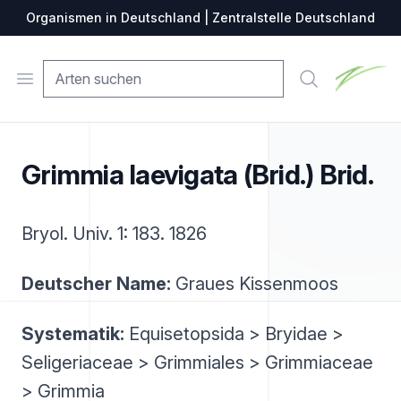
Organismen in Deutschland | Zentralstelle Deutschland
Zentralste
Open menu
Suche
Grimmia laevigata (Brid.) Brid.
Bryol. Univ. 1: 183. 1826
Deutscher Name:
Graues Kissenmoos
Systematik:
Equisetopsida > Bryidae >
Seligeriaceae > Grimmiales > Grimmiaceae
> Grimmia