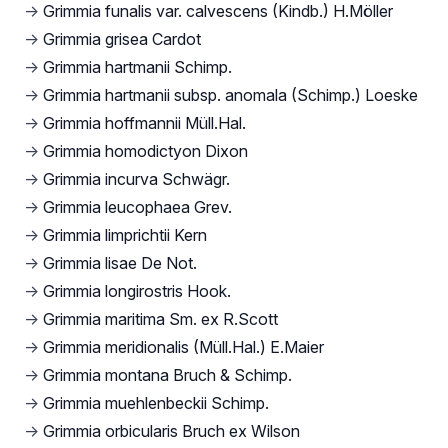
→
Grimmia funalis var. calvescens (Kindb.) H.Möller
→
Grimmia grisea Cardot
→
Grimmia hartmanii Schimp.
→
Grimmia hartmanii subsp. anomala (Schimp.) Loeske
→
Grimmia hoffmannii Müll.Hal.
→
Grimmia homodictyon Dixon
→
Grimmia incurva Schwägr.
→
Grimmia leucophaea Grev.
→
Grimmia limprichtii Kern
→
Grimmia lisae De Not.
→
Grimmia longirostris Hook.
→
Grimmia maritima Sm. ex R.Scott
→
Grimmia meridionalis (Müll.Hal.) E.Maier
→
Grimmia montana Bruch & Schimp.
→
Grimmia muehlenbeckii Schimp.
→
Grimmia orbicularis Bruch ex Wilson