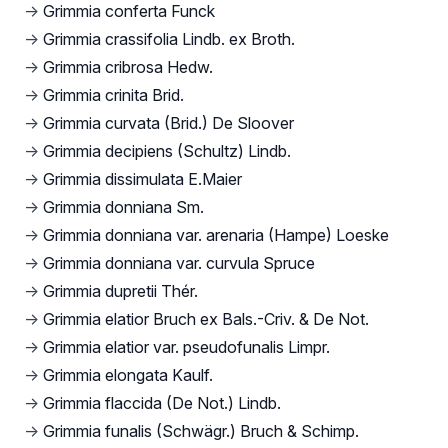
→
Grimmia conferta Funck
→
Grimmia crassifolia Lindb. ex Broth.
→
Grimmia cribrosa Hedw.
→
Grimmia crinita Brid.
→
Grimmia curvata (Brid.) De Sloover
→
Grimmia decipiens (Schultz) Lindb.
→
Grimmia dissimulata E.Maier
→
Grimmia donniana Sm.
→
Grimmia donniana var. arenaria (Hampe) Loeske
→
Grimmia donniana var. curvula Spruce
→
Grimmia dupretii Thér.
→
Grimmia elatior Bruch ex Bals.-Criv. & De Not.
→
Grimmia elatior var. pseudofunalis Limpr.
→
Grimmia elongata Kaulf.
→
Grimmia flaccida (De Not.) Lindb.
→
Grimmia funalis (Schwägr.) Bruch & Schimp.