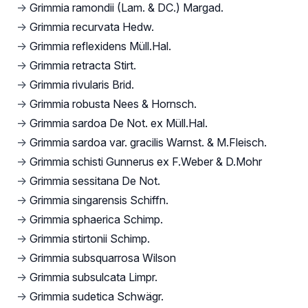
→
Grimmia ramondii (Lam. & DC.) Margad.
→
Grimmia recurvata Hedw.
→
Grimmia reflexidens Müll.Hal.
→
Grimmia retracta Stirt.
→
Grimmia rivularis Brid.
→
Grimmia robusta Nees & Hornsch.
→
Grimmia sardoa De Not. ex Müll.Hal.
→
Grimmia sardoa var. gracilis Warnst. & M.Fleisch.
→
Grimmia schisti Gunnerus ex F.Weber & D.Mohr
→
Grimmia sessitana De Not.
→
Grimmia singarensis Schiffn.
→
Grimmia sphaerica Schimp.
→
Grimmia stirtonii Schimp.
→
Grimmia subsquarrosa Wilson
→
Grimmia subsulcata Limpr.
→
Grimmia sudetica Schwägr.