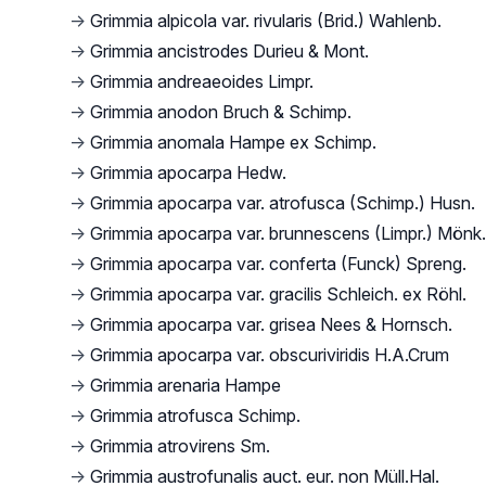
→
Grimmia alpicola var. rivularis (Brid.) Wahlenb.
→
Grimmia ancistrodes Durieu & Mont.
→
Grimmia andreaeoides Limpr.
→
Grimmia anodon Bruch & Schimp.
→
Grimmia anomala Hampe ex Schimp.
→
Grimmia apocarpa Hedw.
→
Grimmia apocarpa var. atrofusca (Schimp.) Husn.
→
Grimmia apocarpa var. brunnescens (Limpr.) Mönk.
→
Grimmia apocarpa var. conferta (Funck) Spreng.
→
Grimmia apocarpa var. gracilis Schleich. ex Röhl.
→
Grimmia apocarpa var. grisea Nees & Hornsch.
→
Grimmia apocarpa var. obscuriviridis H.A.Crum
→
Grimmia arenaria Hampe
→
Grimmia atrofusca Schimp.
→
Grimmia atrovirens Sm.
→
Grimmia austrofunalis auct. eur. non Müll.Hal.