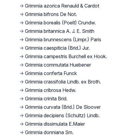
→
Grimmia azorica Renauld & Cardot
→
Grimmia bifrons De Not.
→
Grimmia borealis (Poelt) Crundw.
→
Grimmia britannica A. J. E. Smith
→
Grimmia brunnescens (Limpr.) Paris
→
Grimmia caespiticia (Brid.) Jur.
→
Grimmia campestris Burchell ex Hook.
→
Grimmia commutata Huebener
→
Grimmia conferta Funck
→
Grimmia crassifolia Lindb. ex Broth.
→
Grimmia cribrosa Hedw.
→
Grimmia crinita Brid.
→
Grimmia curvata (Brid.) De Sloover
→
Grimmia decipiens (Schultz) Lindb.
→
Grimmia dissimulata E.Maier
→
Grimmia donniana Sm.