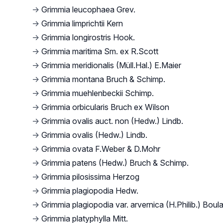
→
Grimmia leucophaea Grev.
→
Grimmia limprichtii Kern
→
Grimmia longirostris Hook.
→
Grimmia maritima Sm. ex R.Scott
→
Grimmia meridionalis (Müll.Hal.) E.Maier
→
Grimmia montana Bruch & Schimp.
→
Grimmia muehlenbeckii Schimp.
→
Grimmia orbicularis Bruch ex Wilson
→
Grimmia ovalis auct. non (Hedw.) Lindb.
→
Grimmia ovalis (Hedw.) Lindb.
→
Grimmia ovata F.Weber & D.Mohr
→
Grimmia patens (Hedw.) Bruch & Schimp.
→
Grimmia pilosissima Herzog
→
Grimmia plagiopodia Hedw.
→
Grimmia plagiopodia var. arvernica (H.Philib.) Boul
→
Grimmia platyphylla Mitt.