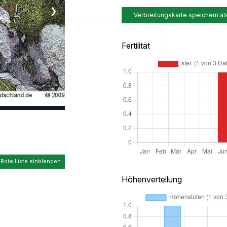
❯
Verbreitungskarte speichern al
Fertilität
 Rote Liste einblenden
Höhenverteilung