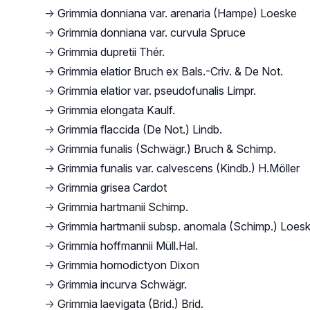
→
Grimmia donniana var. arenaria (Hampe) Loeske
→
Grimmia donniana var. curvula Spruce
→
Grimmia dupretii Thér.
→
Grimmia elatior Bruch ex Bals.-Criv. & De Not.
→
Grimmia elatior var. pseudofunalis Limpr.
→
Grimmia elongata Kaulf.
→
Grimmia flaccida (De Not.) Lindb.
→
Grimmia funalis (Schwägr.) Bruch & Schimp.
→
Grimmia funalis var. calvescens (Kindb.) H.Möller
→
Grimmia grisea Cardot
→
Grimmia hartmanii Schimp.
→
Grimmia hartmanii subsp. anomala (Schimp.) Loes
→
Grimmia hoffmannii Müll.Hal.
→
Grimmia homodictyon Dixon
→
Grimmia incurva Schwägr.
→
Grimmia laevigata (Brid.) Brid.