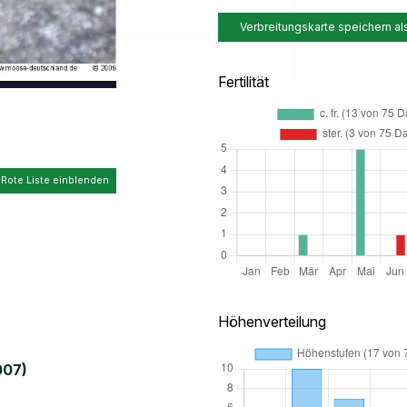
Verbreitungskarte speichern al
Fertilität
 Rote Liste einblenden
Höhenverteilung
007)