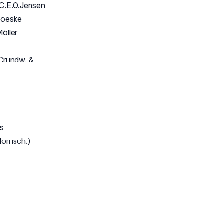
 C.E.O.Jensen
Loeske
öller
Crundw. &
ns
Hornsch.)