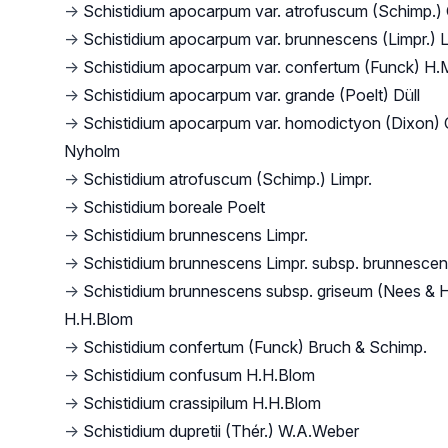
→
Schistidium apocarpum var. atrofuscum (Schimp.)
→
Schistidium apocarpum var. brunnescens (Limpr.) 
→
Schistidium apocarpum var. confertum (Funck) H.M
→
Schistidium apocarpum var. grande (Poelt) Düll
→
Schistidium apocarpum var. homodictyon (Dixon) 
Nyholm
→
Schistidium atrofuscum (Schimp.) Limpr.
→
Schistidium boreale Poelt
→
Schistidium brunnescens Limpr.
→
Schistidium brunnescens Limpr. subsp. brunnesce
→
Schistidium brunnescens subsp. griseum (Nees & 
H.H.Blom
→
Schistidium confertum (Funck) Bruch & Schimp.
→
Schistidium confusum H.H.Blom
→
Schistidium crassipilum H.H.Blom
→
Schistidium dupretii (Thér.) W.A.Weber