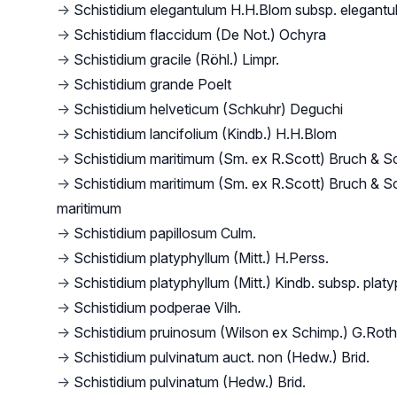
→
Schistidium elegantulum H.H.Blom subsp. elegant
→
Schistidium flaccidum (De Not.) Ochyra
→
Schistidium gracile (Röhl.) Limpr.
→
Schistidium grande Poelt
→
Schistidium helveticum (Schkuhr) Deguchi
→
Schistidium lancifolium (Kindb.) H.H.Blom
→
Schistidium maritimum (Sm. ex R.Scott) Bruch & S
→
Schistidium maritimum (Sm. ex R.Scott) Bruch & S
maritimum
→
Schistidium papillosum Culm.
→
Schistidium platyphyllum (Mitt.) H.Perss.
→
Schistidium platyphyllum (Mitt.) Kindb. subsp. plat
→
Schistidium podperae Vilh.
→
Schistidium pruinosum (Wilson ex Schimp.) G.Roth
→
Schistidium pulvinatum auct. non (Hedw.) Brid.
→
Schistidium pulvinatum (Hedw.) Brid.