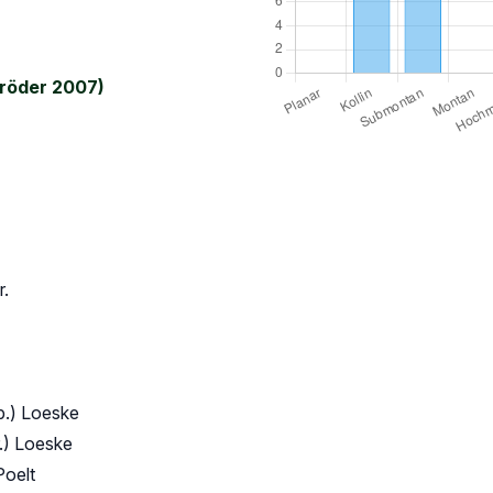
röder 2007)
r.
p.) Loeske
.) Loeske
Poelt