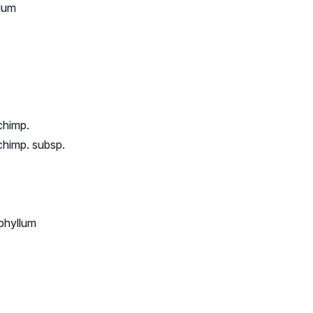
ulum
chimp.
chimp. subsp.
yphyllum