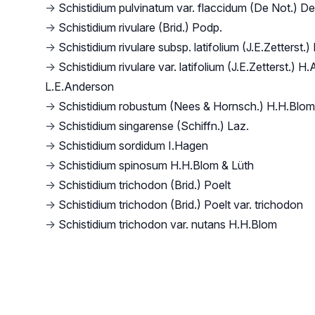
→
Schistidium pulvinatum var. flaccidum (De Not.) De
→
Schistidium rivulare (Brid.) Podp.
→
Schistidium rivulare subsp. latifolium (J.E.Zetterst.
→
Schistidium rivulare var. latifolium (J.E.Zetterst.) H
L.E.Anderson
→
Schistidium robustum (Nees & Hornsch.) H.H.Blom
→
Schistidium singarense (Schiffn.) Laz.
→
Schistidium sordidum I.Hagen
→
Schistidium spinosum H.H.Blom & Lüth
→
Schistidium trichodon (Brid.) Poelt
→
Schistidium trichodon (Brid.) Poelt var. trichodon
→
Schistidium trichodon var. nutans H.H.Blom
Footer