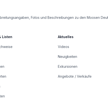
e Verbreitungsangaben, Fotos und Beschreibungen zu den Moosen Deu
& Listen
Aktuelles
achweise
Videos
Neuigkeiten
ten
Exkursionen
rten
Angebote / Verkäufe
s
rten