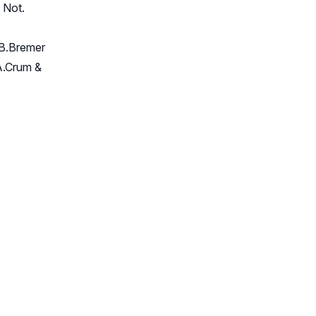
 Not.
) B.Bremer
.A.Crum &