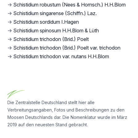
→
Schistidium robustum (Nees & Hornsch.) H.H.Blom
→
Schistidium singarense (Schiffn.) Laz.
→
Schistidium sordidum I.Hagen
→
Schistidium spinosum H.H.Blom & Lüth
→
Schistidium trichodon (Brid.) Poelt
→
Schistidium trichodon (Brid.) Poelt var. trichodon
→
Schistidium trichodon var. nutans H.H.Blom
Footer
Die Zentralstelle Deutschland stellt hier alle
Verbreitungsangaben, Fotos und Beschreibungen zu den
Moosen Deutschlands dar. Die Nomenklatur wurde im März
2019 auf den neuesten Stand gebracht.