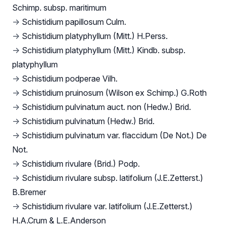
Schimp. subsp. maritimum
→
Schistidium papillosum Culm.
→
Schistidium platyphyllum (Mitt.) H.Perss.
→
Schistidium platyphyllum (Mitt.) Kindb. subsp.
platyphyllum
→
Schistidium podperae Vilh.
→
Schistidium pruinosum (Wilson ex Schimp.) G.Roth
→
Schistidium pulvinatum auct. non (Hedw.) Brid.
→
Schistidium pulvinatum (Hedw.) Brid.
→
Schistidium pulvinatum var. flaccidum (De Not.) De
Not.
→
Schistidium rivulare (Brid.) Podp.
→
Schistidium rivulare subsp. latifolium (J.E.Zetterst.)
B.Bremer
→
Schistidium rivulare var. latifolium (J.E.Zetterst.)
H.A.Crum & L.E.Anderson