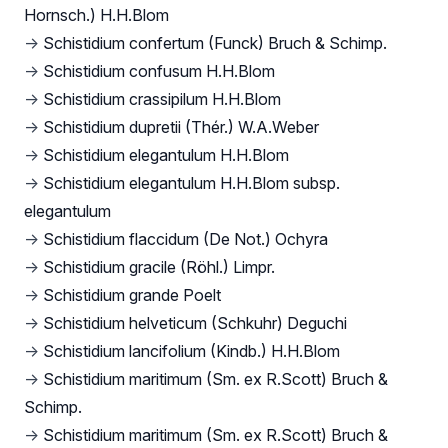
Hornsch.) H.H.Blom
→
Schistidium confertum (Funck) Bruch & Schimp.
→
Schistidium confusum H.H.Blom
→
Schistidium crassipilum H.H.Blom
→
Schistidium dupretii (Thér.) W.A.Weber
→
Schistidium elegantulum H.H.Blom
→
Schistidium elegantulum H.H.Blom subsp.
elegantulum
→
Schistidium flaccidum (De Not.) Ochyra
→
Schistidium gracile (Röhl.) Limpr.
→
Schistidium grande Poelt
→
Schistidium helveticum (Schkuhr) Deguchi
→
Schistidium lancifolium (Kindb.) H.H.Blom
→
Schistidium maritimum (Sm. ex R.Scott) Bruch &
Schimp.
→
Schistidium maritimum (Sm. ex R.Scott) Bruch &