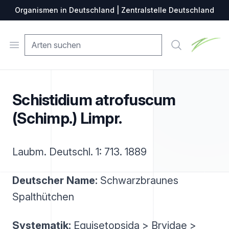
Organismen in Deutschland | Zentralstelle Deutschland
Zentralste
Open menu
Suche
Schistidium atrofuscum
(Schimp.) Limpr.
Laubm. Deutschl. 1: 713. 1889
Deutscher Name:
Schwarzbraunes
Spalthütchen
Systematik:
Equisetopsida > Bryidae >