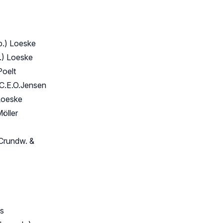
p.) Loeske
.) Loeske
Poelt
 C.E.O.Jensen
Loeske
öller
Crundw. &
ns