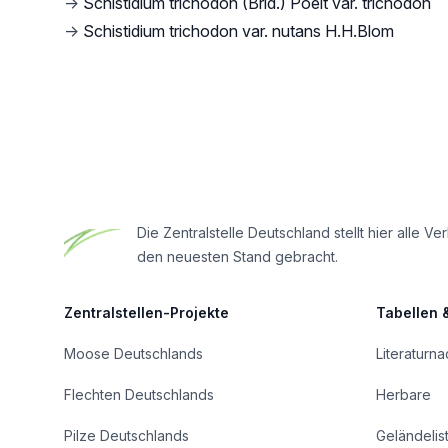
→
Schistidium trichodon (Brid.) Poelt var. trichodon
→
Schistidium trichodon var. nutans H.H.Blom
Footer
Die Zentralstelle Deutschland stellt hier all
den neuesten Stand gebracht.
Zentralstellen-Projekte
Tabellen 
Moose Deutschlands
Literaturn
Flechten Deutschlands
Herbare
Pilze Deutschlands
Geländelis