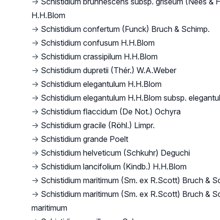
→
Schistidium brunnescens subsp. griseum (Nees & 
H.H.Blom
→
Schistidium confertum (Funck) Bruch & Schimp.
→
Schistidium confusum H.H.Blom
→
Schistidium crassipilum H.H.Blom
→
Schistidium dupretii (Thér.) W.A.Weber
→
Schistidium elegantulum H.H.Blom
→
Schistidium elegantulum H.H.Blom subsp. elegant
→
Schistidium flaccidum (De Not.) Ochyra
→
Schistidium gracile (Röhl.) Limpr.
→
Schistidium grande Poelt
→
Schistidium helveticum (Schkuhr) Deguchi
→
Schistidium lancifolium (Kindb.) H.H.Blom
→
Schistidium maritimum (Sm. ex R.Scott) Bruch & S
→
Schistidium maritimum (Sm. ex R.Scott) Bruch & S
maritimum