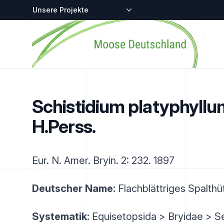
Zentralstellen-Projekte
Startseite
Schistidium platyphyllum
H.Perss.
Eur. N. Amer. Bryin. 2: 232. 1897
Deutscher Name:
Flachblättriges Spalth
Systematik:
Equisetopsida > Bryidae > Se