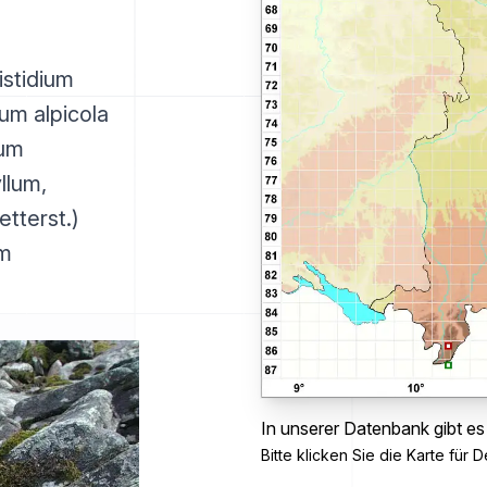
istidium
ium alpicola
ium
llum,
etterst.)
um
In unserer Datenbank gibt es
Bitte klicken Sie die Karte für De