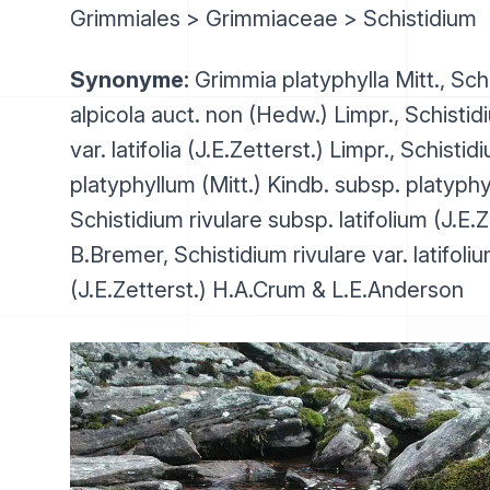
Grimmiales > Grimmiaceae > Schistidium
Synonyme:
Grimmia platyphylla Mitt., Sch
alpicola auct. non (Hedw.) Limpr., Schistid
var. latifolia (J.E.Zetterst.) Limpr., Schistid
platyphyllum (Mitt.) Kindb. subsp. platyphy
Schistidium rivulare subsp. latifolium (J.E.Z
B.Bremer, Schistidium rivulare var. latifoli
(J.E.Zetterst.) H.A.Crum & L.E.Anderson