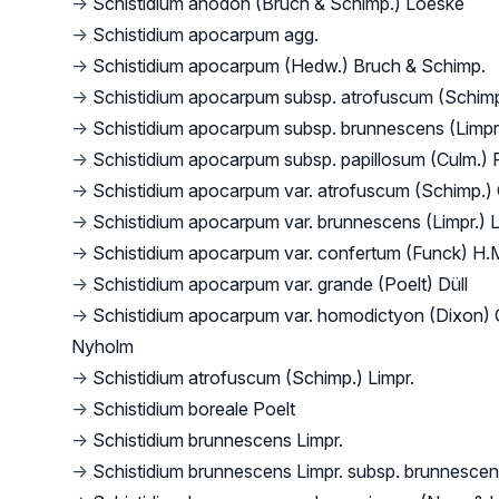
→
Schistidium anodon (Bruch & Schimp.) Loeske
→
Schistidium apocarpum agg.
→
Schistidium apocarpum (Hedw.) Bruch & Schimp.
→
Schistidium apocarpum subsp. atrofuscum (Schim
→
Schistidium apocarpum subsp. brunnescens (Limpr
→
Schistidium apocarpum subsp. papillosum (Culm.) 
→
Schistidium apocarpum var. atrofuscum (Schimp.)
→
Schistidium apocarpum var. brunnescens (Limpr.) 
→
Schistidium apocarpum var. confertum (Funck) H.M
→
Schistidium apocarpum var. grande (Poelt) Düll
→
Schistidium apocarpum var. homodictyon (Dixon) 
Nyholm
→
Schistidium atrofuscum (Schimp.) Limpr.
→
Schistidium boreale Poelt
→
Schistidium brunnescens Limpr.
→
Schistidium brunnescens Limpr. subsp. brunnesce