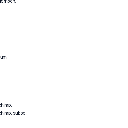
Hornsch.)
ulum
chimp.
chimp. subsp.