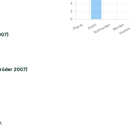
007)
röder 2007)
r.