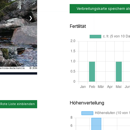
Verbreitungskarte speichern al
❯
Fertilität
Höhenverteilung
 Rote Liste einblenden