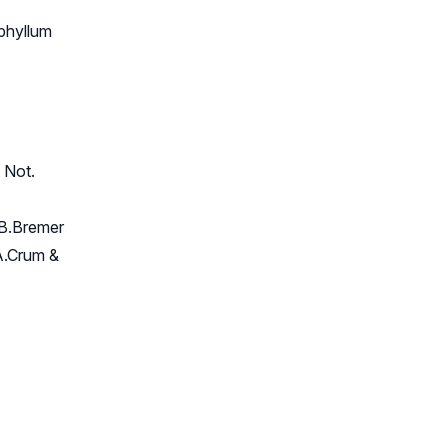
yphyllum
 Not.
) B.Bremer
.A.Crum &