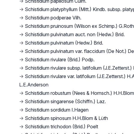
→
Schistidium papillosum Culm.
→
Schistidium platyphyllum (Mitt.) Kindb. subsp. plat
→
Schistidium podperae Vilh.
→
Schistidium pruinosum (Wilson ex Schimp.) G.Roth
→
Schistidium pulvinatum auct. non (Hedw.) Brid.
→
Schistidium pulvinatum (Hedw.) Brid.
→
Schistidium pulvinatum var. flaccidum (De Not.) De
→
Schistidium rivulare (Brid.) Podp.
→
Schistidium rivulare subsp. latifolium (J.E.Zetterst.
→
Schistidium rivulare var. latifolium (J.E.Zetterst.) H
L.E.Anderson
→
Schistidium robustum (Nees & Hornsch.) H.H.Blom
→
Schistidium singarense (Schiffn.) Laz.
→
Schistidium sordidum I.Hagen
→
Schistidium spinosum H.H.Blom & Lüth
→
Schistidium trichodon (Brid.) Poelt